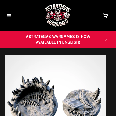
Ir
directamente
al
Carr
contenido
Navegación
ASTRATEGAS WARGAMES IS NOW
AVAILABLE IN ENGLISH!
Cerra