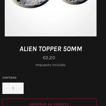
ALIEN TOPPER 50MM
Precio
€2,20
habitual
Impuesto incluido.
CANTIDAD
−
+
AGREGAR AL CARRITO