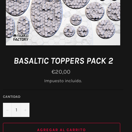
BASALTIC TOPPERS PACK 2
Precio
€20,00
habitual
Impuesto incluido.
CANTIDAD
−
+
AGREGAR AL CARRITO