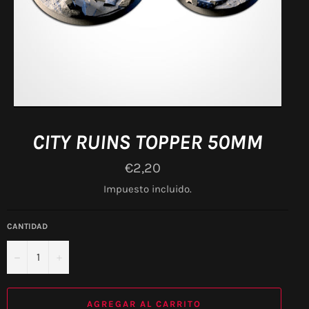
CITY RUINS TOPPER 50MM
Precio
€2,20
habitual
Impuesto incluido.
CANTIDAD
−
+
AGREGAR AL CARRITO