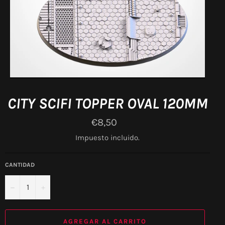
CITY SCIFI TOPPER OVAL 120MM
Precio
€8,50
habitual
Impuesto incluido.
CANTIDAD
−
+
AGREGAR AL CARRITO