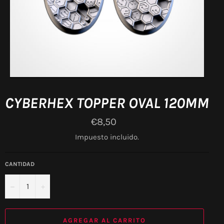
CYBERHEX TOPPER OVAL 120MM
Precio
€8,50
habitual
Impuesto incluido.
CANTIDAD
−
+
AGREGAR AL CARRITO