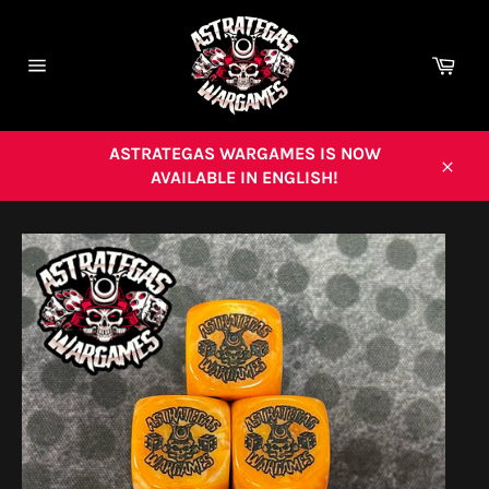
Ir
directamente
al
Carr
contenido
Navegación
ASTRATEGAS WARGAMES IS NOW
AVAILABLE IN ENGLISH!
Cerra