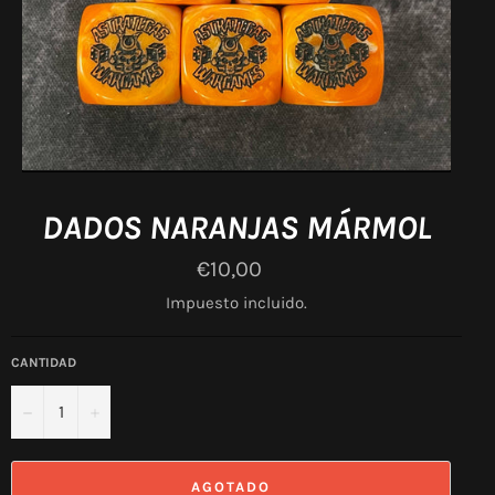
DADOS NARANJAS MÁRMOL
Precio
€10,00
habitual
Impuesto incluido.
CANTIDAD
−
+
AGOTADO