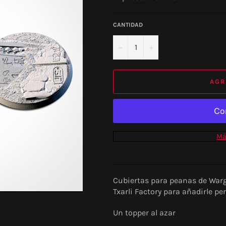
CANTIDAD
−
+
AGR
Má
Cubiertas para peanas de War
Txarli Factory para añadirle p
Un topper al azar