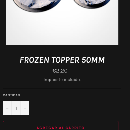
FROZEN TOPPER 50MM
Precio
€2,20
habitual
Impuesto incluido.
CANTIDAD
−
+
AGREGAR AL CARRITO