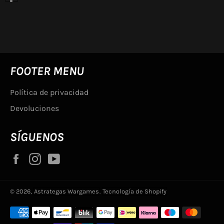
en
Facebook
FOOTER MENU
Política de privacidad
Devoluciones
SÍGUENOS
Facebook
Instagram
YouTube
© 2026,
Astrategas Wargames
.
Tecnología de Shopify
Métodos
de