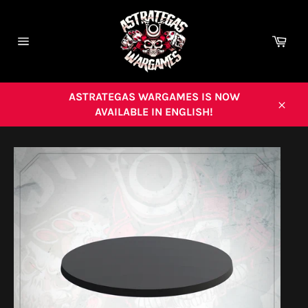
Ir
directamente
al
Carr
contenido
Navegación
ASTRATEGAS WARGAMES IS NOW
AVAILABLE IN ENGLISH!
Cerra