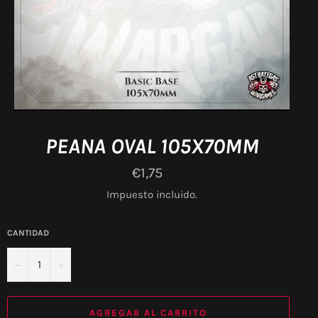
PEANA OVAL 105X70MM
Precio
€1,75
habitual
Impuesto incluido.
CANTIDAD
−
+
AGREGAR AL CARRITO