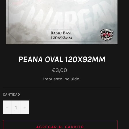
PEANA OVAL 120X92MM
Precio
€3,00
habitual
Impuesto incluido.
CANTIDAD
−
+
AGREGAR AL CARRITO