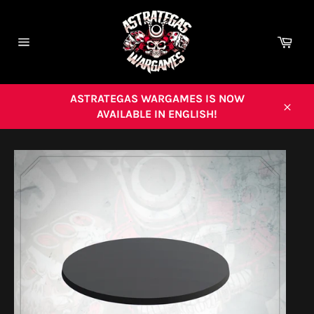
Ir
directamente
al
Carr
contenido
Navegación
ASTRATEGAS WARGAMES IS NOW
AVAILABLE IN ENGLISH!
Cerra