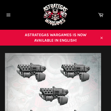
Ir
directamente
al
Carr
contenido
Navegación
ASTRATEGAS WARGAMES IS NOW
AVAILABLE IN ENGLISH!
Cerra