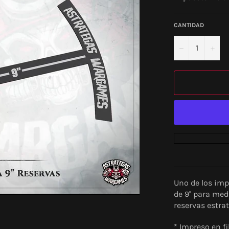
CANTIDAD
−
+
Uno de los imp
de 9'' para med
reservas estrat
* Impreso en f