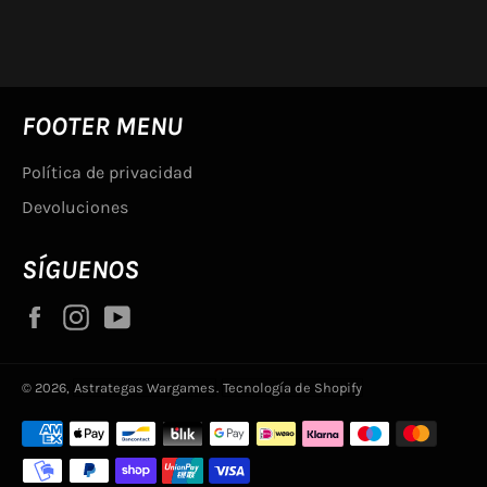
Facebook
FOOTER MENU
Política de privacidad
Devoluciones
SÍGUENOS
Facebook
Instagram
YouTube
© 2026,
Astrategas Wargames
.
Tecnología de Shopify
Métodos
de
pago