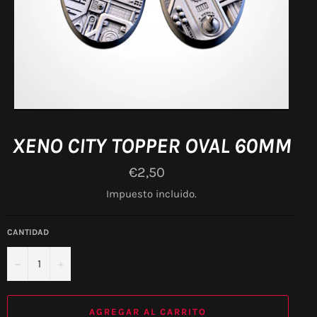
XENO CITY TOPPER OVAL 60MM
Precio
€2,50
habitual
Impuesto incluido.
CANTIDAD
−
+
AGREGAR AL CARRITO